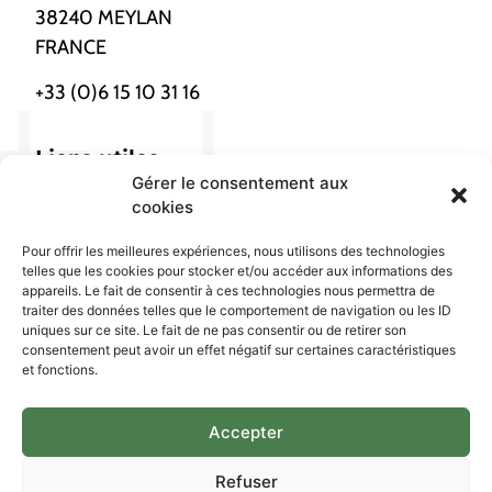
38240 MEYLAN
FRANCE
+33 (0)6 15 10 31 16
Liens utiles
Gérer le consentement aux
Nous localiser
cookies
Pour offrir les meilleures expériences, nous utilisons des technologies
Confidentialités
telles que les cookies pour stocker et/ou accéder aux informations des
appareils. Le fait de consentir à ces technologies nous permettra de
traiter des données telles que le comportement de navigation ou les ID
Gestion cookies
uniques sur ce site. Le fait de ne pas consentir ou de retirer son
consentement peut avoir un effet négatif sur certaines caractéristiques
Mention légales
et fonctions.
Réseau social
Accepter
LinkedIn
Refuser