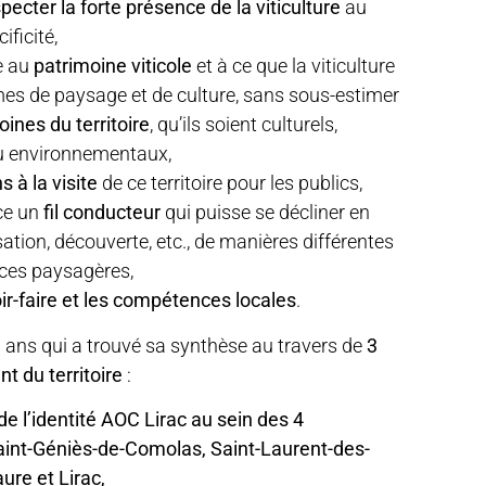
pecter la forte présence de la viticulture
au
ificité,
e au
patrimoine viticole
et à ce que la viticulture
mes de paysage et de culture, sans sous-estimer
ines du territoire
, qu’ils soient culturels,
u environnementaux,
s à la visite
de ce territoire pour les publics,
ce un
fil conducteur
qui puisse se décliner en
sation, découverte, etc., de manières différentes
ces paysagères,
ir-faire et les compétences locales
.
 ans qui a trouvé sa synthèse au travers de
3
 du territoire
:
e l’identité AOC Lirac au sein des 4
nt-Géniès-de-Comolas, Saint-Laurent-des-
re et Lirac,