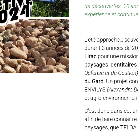
de découvertes.
10 ann
expérience et continuen
L’été approche… souve
durant 3 années de 2
Lirac
pour une mission
paysages identitaires 
Défense et de Gestion
du Gard
. Un projet co
ENVILYS
(Alexandre 
et agro-environnementa
C’est donc dans cet am
afin de faire connaître
paysages, que TELOA e