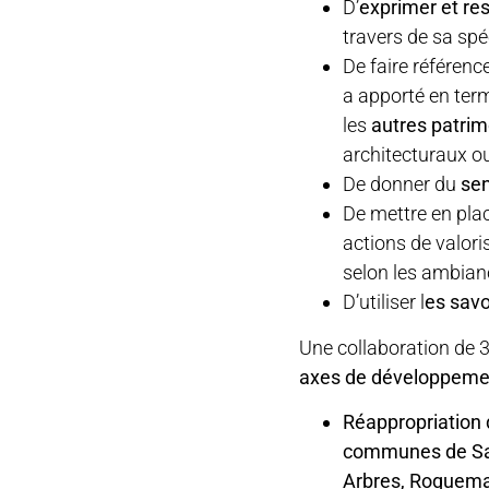
D’
exprimer et res
travers de sa spéc
De faire référenc
a apporté en ter
les
autres patrimo
architecturaux o
De donner du
sen
De mettre en pla
actions de valori
selon les ambian
D’utiliser l
es savo
Une collaboration de 3
axes de développement
Réappropriation d
communes de Sai
Arbres, Roquemau