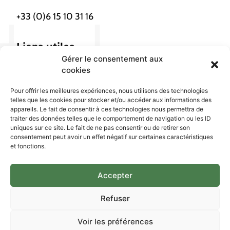
+33 (0)6 15 10 31 16
Liens utiles
Gérer le consentement aux
Nous localiser
cookies
Pour offrir les meilleures expériences, nous utilisons des technologies
Confidentialités
telles que les cookies pour stocker et/ou accéder aux informations des
appareils. Le fait de consentir à ces technologies nous permettra de
traiter des données telles que le comportement de navigation ou les ID
Gestion cookies
uniques sur ce site. Le fait de ne pas consentir ou de retirer son
Mention légales
consentement peut avoir un effet négatif sur certaines caractéristiques
et fonctions.
Réseau social
Accepter
LinkedIn
Refuser
Voir les préférences